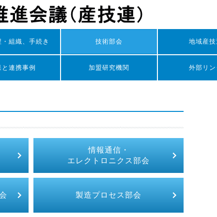
程・組織、手続き
技術部会
地域産技
果と連携事例
加盟研究機関
外部リン
情報通信・
エレクトロニクス部会
会
製造プロセス部会