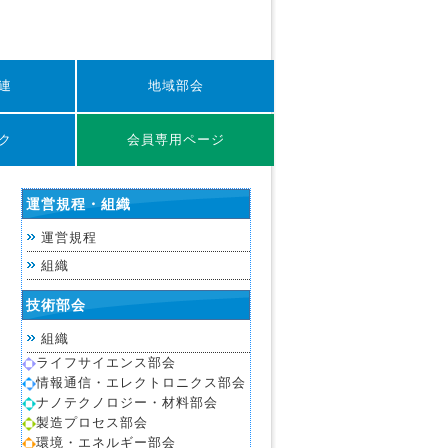
連
地域部会
ク
会員専用ページ
運営規程・組織
運営規程
組織
技術部会
組織
ライフサイエンス部会
情報通信・エレクトロニクス部会
ナノテクノロジー・材料部会
製造プロセス部会
環境・エネルギー部会